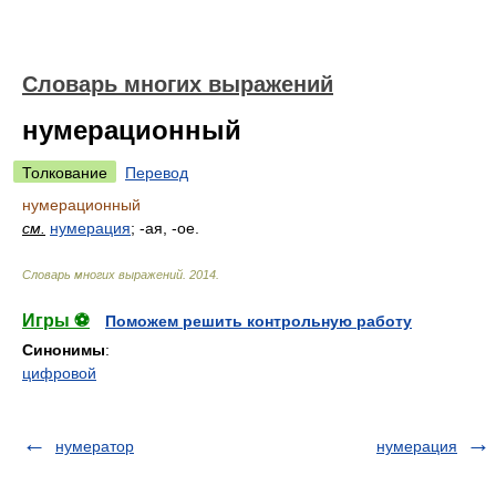
Словарь многих выражений
нумерационный
Толкование
Перевод
нумерационный
см.
нумерация
; -ая, -ое.
Словарь многих выражений
.
2014
.
Игры ⚽
Поможем решить контрольную работу
Синонимы
:
цифровой
нумератор
нумерация